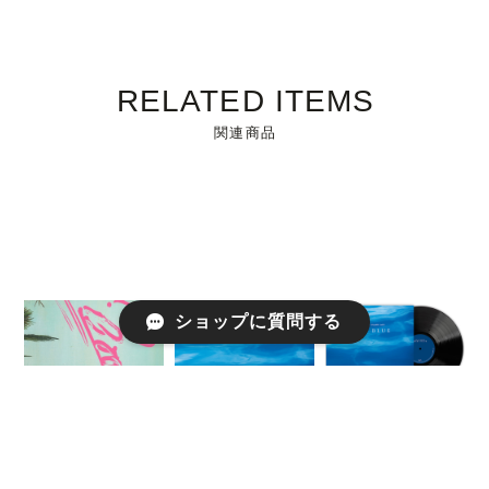
RELATED ITEMS
関連商品
ショップに質問する
【LP】SALT...
meets ISLAND
SALT... meets
CAFE -DEEP
ISLAND CAFE -
BLUE-