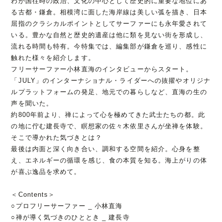
わが国往時の政治、文化の中心として歴史的に重要な地位にあ
る古都・鎌倉。相模湾に面した海岸線は美しい弧を描き、日本
屈指のクラシカルポイントとしてサーファーにも永年愛されて
いる。豊かな自然と歴史的遺産は他に類を見ない街を形成し、
流れる時間も特有。今特集では、編集部が鎌倉を巡り、感性に
触れた様々を紹介します。
フリーサーファー小林直海のインタビューからスタート。
「JULY」のインターナショナル・ライダーへの抜擢やオリジナ
ルプラットフォームの発足、地元での暮らしなど、直海の生の
声を聞いた。
約800年前より、禅によって心を極めてきた武士たちの都。此
の地に佇む建長寺で、瞑想家の佐々木依里さんが坐禅を体験。
そこで導かれた気づきとは？
最後は内面と深く向き合い、調和する空間を紹介。心身を整
え、エネルギーの循環を感じ、食の本質を知る。海上がりの体
が喜ぶ逸品を求めて。
＜Contents＞
○プロフリーサーファー _ 小林直海
○禅が導く気づきのひととき _ 建長寺