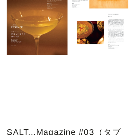
SALT...Magazine #03（タブ