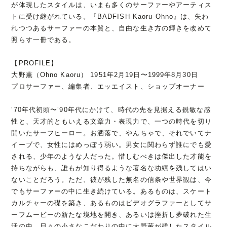
が体現したスタイルは、いまも多くのサーファーやアーティス
トに受け継がれている。『BADFISH Kaoru Ohno』は、失わ
れつつあるサーファーの本質と、自由な生き方の輝きを改めて
照らす一冊である。
【PROFILE】
⼤野薫（Ohno Kaoru） 1951年2⽉19⽇〜1999年8⽉30⽇
プロサーファー、編集者、エッエイスト、ショップオーナー
ʼ70年代初頭〜ʼ90年代にかけて、時代の先を⾒据える鋭敏な感
性と、天才的ともいえる⽂章⼒・表現⼒で、⼀つの時代を切り
開いたサーフヒーロー。お洒落で、やんちゃで、それでいてナ
イーブで、⼥性にはめっぽう弱い。男⼥に関わらず誰にでも愛
される、少年のような⼈だった。惜しむべきは傑出した才能を
持ちながらも、誰もが知り得るような著名な功績を残してはい
ないことだろう。ただ、彼が残した無名の信条や世界観は、今
でもサーファーの中に⽣き続けている。あるものは、スケート
カルチャーの礎を築き、あるものはビデオグラファーとしてサ
ーフムービーの新たな境地を開き、あるいは挫折し夢破れた⽣
活の中、⽇々の⼩さなこだわりの中に⼤野薫が残したスタイル