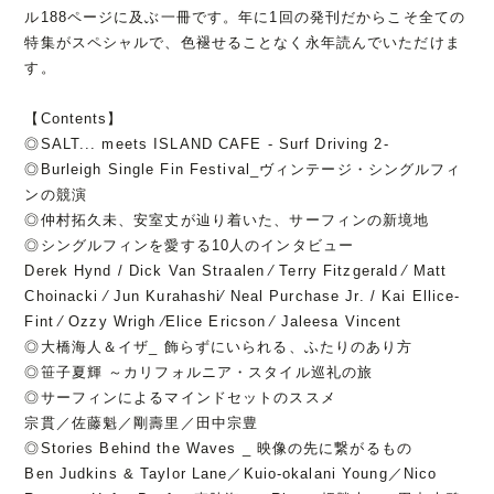
ル188ページに及ぶ一冊です。年に1回の発刊だからこそ全ての
特集がスペシャルで、色褪せることなく永年読んでいただけま
す。
【Contents】
◎SALT... meets ISLAND CAFE - Surf Driving 2-
◎Burleigh Single Fin Festival_ヴィンテージ・シングルフィ
ンの競演
◎仲村拓久未、安室丈が辿り着いた、サーフィンの新境地
◎シングルフィンを愛する10人のインタビュー
Derek Hynd / Dick Van Straalen ⁄ Terry Fitzgerald ⁄ Matt
Choinacki ⁄ Jun Kurahashi⁄ Neal Purchase Jr. / Kai Ellice-
Fint ⁄ Ozzy Wrigh ⁄Elice Ericson ⁄ Jaleesa Vincent
◎大橋海人＆イザ_ 飾らずにいられる、ふたりのあり方
◎笹子夏輝 ～カリフォルニア・スタイル巡礼の旅
◎サーフィンによるマインドセットのススメ
宗貫／佐藤魁／剛壽里／田中宗豊
◎Stories Behind the Waves _ 映像の先に繋がるもの
Ben Judkins & Taylor Lane／Kuio-okalani Young／Nico