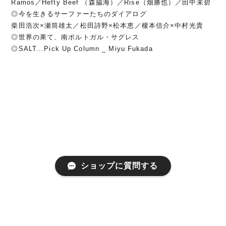
Ramos／Hefty Beef （森脇海）／Rise（畑勝也）／田中未碧
◎今を生きるサーファーたちのダイアログ
柴田浩次×瀬筒雄太／松田詩野×松本恵／榎本信介×中村光貴
◎世界の果て、南ポルトガル・サグレス
◎SALT...Pick Up Column _ Miyu Fukada
ショップに質問する