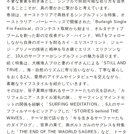
不要な要素を削ぎ落とし、シンプルで持続可能な在り方を追求
することこそが、真の豊かさに繋がると考えています。
巻頭は、オーストラリアで再熱するシングルフィンを特集。オ
ーストラリア・バーレーヘッズで開催された「Burleigh Single
Fin Festival」のコンテスト取材から始まり、オルタナティブ
ブームを創った影の立役者デレク・ハインド、WLTをフォロー
しながら自身のボードを削るカイ・エリス=フリント、ジョー
ジ・グリノーの技術と精神を引き継ぐエリス・エリクソンな
ど、10人のサーファーがシングルフィンの魅力を語ります。
続く特集は、大橋海人プロと妻のイザさんによる「STILL AND
TRUE」。海・自然のリズムに寄り沿いながら、丁寧な暮らし
をおくる2人。愛用のアイテムやインタビューを交えながら、
素敵なライフスタイルを紹介していきます。
そのほか、笹子夏輝が憧れるサーファーたちの元を訪れた「カ
リフォルニア・スタイル巡礼の旅」、サーフィンとマインドセ
ットの関係を紐解く「SURFING MEDITATION」、6人のサー
フフィルマーをピックアップした「STORIES behind THE
WAVES」、テーマ別で語り合う「今を生きるサーファーたち
のダイアログ」、世界の果て、南ポルトガルのサグレスを特集
した「THE END OF THE WAORLD SAGRES」など、トータ